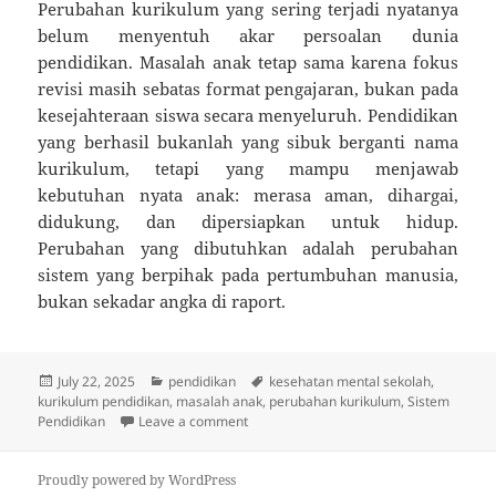
Perubahan kurikulum yang sering terjadi nyatanya
belum menyentuh akar persoalan dunia
pendidikan. Masalah anak tetap sama karena fokus
revisi masih sebatas format pengajaran, bukan pada
kesejahteraan siswa secara menyeluruh. Pendidikan
yang berhasil bukanlah yang sibuk berganti nama
kurikulum, tetapi yang mampu menjawab
kebutuhan nyata anak: merasa aman, dihargai,
didukung, dan dipersiapkan untuk hidup.
Perubahan yang dibutuhkan adalah perubahan
sistem yang berpihak pada pertumbuhan manusia,
bukan sekadar angka di raport.
Posted
Categories
Tags
July 22, 2025
pendidikan
kesehatan mental sekolah
,
on
kurikulum pendidikan
,
masalah anak
,
perubahan kurikulum
,
Sistem
on Kurikulum Ganti-Ganti, Tapi Masalah 
Pendidikan
Leave a comment
Proudly powered by WordPress