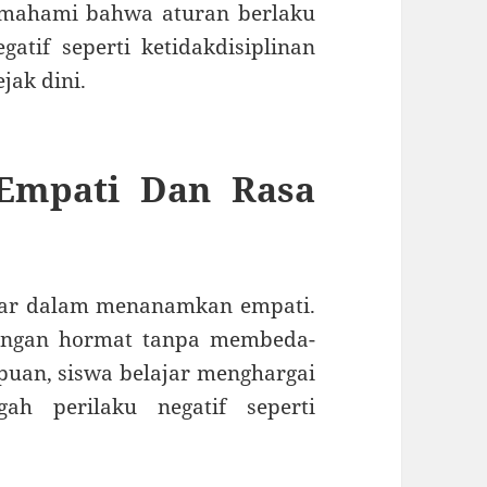
emahami bahwa aturan berlaku
gatif seperti ketidakdisiplinan
jak dini.
Empati Dan Rasa
sar dalam menanamkan empati.
engan hormat tanpa membeda-
uan, siswa belajar menghargai
gah perilaku negatif seperti