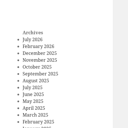
Archives
July 2026
February 2026
December 2025
November 2025
October 2025
September 2025
August 2025
July 2025
June 2025
May 2025
April 2025
March 2025
February 2025