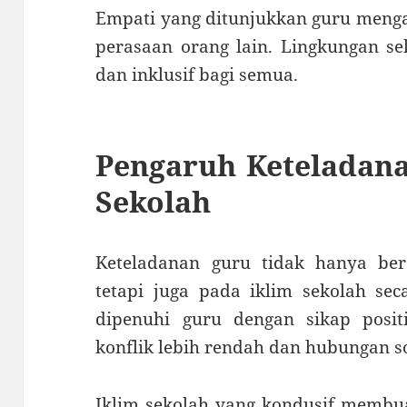
Empati yang ditunjukkan guru meng
perasaan orang lain. Lingkungan s
dan inklusif bagi semua.
Pengaruh Keteladan
Sekolah
Keteladanan guru tidak hanya be
tetapi juga pada iklim sekolah sec
dipenuhi guru dengan sikap positi
konflik lebih rendah dan hubungan so
Iklim sekolah yang kondusif membu