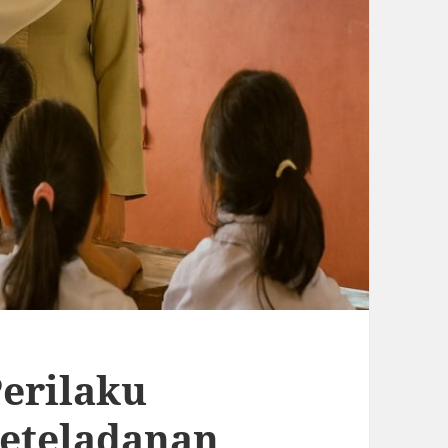
erilaku
Keteladanan