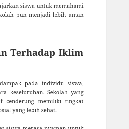
ajarkan siswa untuk memahami
ekolah pun menjadi lebih aman
an Terhadap Iklim
rdampak pada individu siswa,
ara keseluruhan. Sekolah yang
f cenderung memiliki tingkat
sial yang lebih sehat.
at siswa merasa nyaman untuk