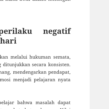
rilaku negatif
hari
ukan melalui hukuman semata,
g ditunjukkan secara konsisten.
nang, mendengarkan pendapat,
mosi menjadi pelajaran nyata
 belajar bahwa masalah dapat