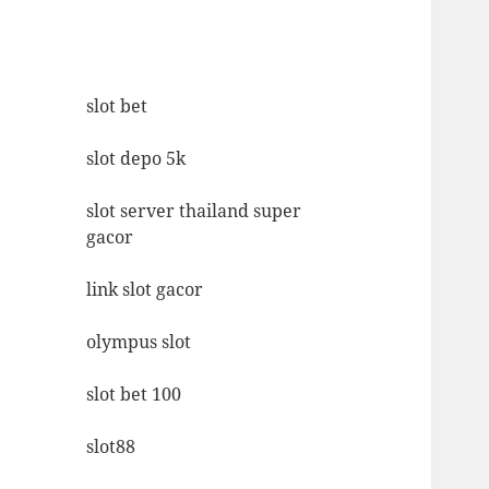
slot bet
slot depo 5k
slot server thailand super
gacor
link slot gacor
olympus slot
slot bet 100
slot88