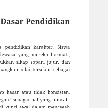
 Dasar Pendidikan
a pendidikan karakter. Siswa
 dewasa yang mereka hormati,
ukkan sikap sopan, jujur, dan
angkap nilai tersebut sebagai
ap kasar atau tidak konsisten,
gatif sebagai hal yang lumrah.
adi kunci awal dalam mencegah