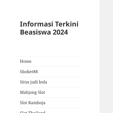
Informasi Terkini
Beasiswa 2024
Home
Sbobet88
Situs judi bola
Mahjong Slot
Slot Kamboja