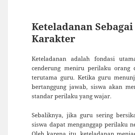
Keteladanan Sebagai
Karakter
Keteladanan adalah fondasi utam
cenderung meniru perilaku orang
terutama guru. Ketika guru menunj
bertanggung jawab, siswa akan men
standar perilaku yang wajar.
Sebaliknya, jika guru sering bersik
siswa dapat menganggap perilaku ne
Oleh karena itu, keteladanan menj