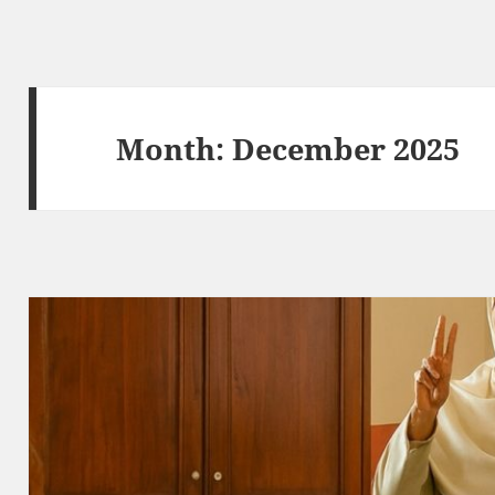
Month:
December 2025