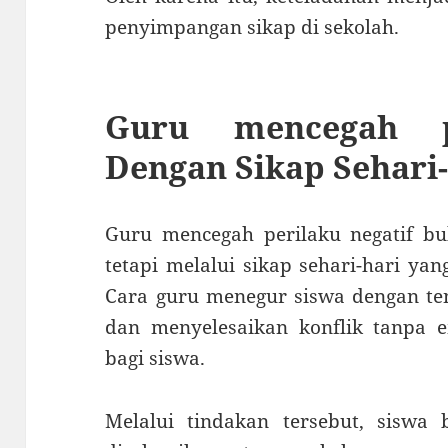
penyimpangan sikap di sekolah.
Guru mencegah pe
Dengan Sikap Sehari-
Guru mencegah perilaku negatif b
tetapi melalui sikap sehari-hari yan
Cara guru menegur siswa dengan te
dan menyelesaikan konflik tanpa e
bagi siswa.
Melalui tindakan tersebut, siswa