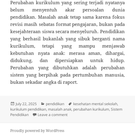
Perubahan kurikulum yang sering terjadi nyatanya
belum menyentuh akar persoalan dunia
pendidikan. Masalah anak tetap sama karena fokus
revisi masih sebatas format pengajaran, bukan pada
kesejahteraan siswa secara menyeluruh. Pendidikan
yang berhasil bukanlah yang sibuk berganti nama
kurikulum, tetapi yang mampu menjawab
kebutuhan nyata anak: merasa aman, dihargai,
didukung, dan dipersiapkan untuk hidup.
Perubahan yang dibutuhkan adalah perubahan
sistem yang berpihak pada pertumbuhan manusia,
bukan sekadar angka di raport.
Posted
Categories
Tags
July 22, 2025
pendidikan
kesehatan mental sekolah
,
on
kurikulum pendidikan
,
masalah anak
,
perubahan kurikulum
,
Sistem
on Kurikulum Ganti-Ganti, Tapi Masalah 
Pendidikan
Leave a comment
Proudly powered by WordPress