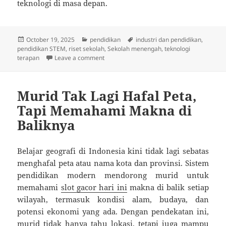
teknologi di masa depan.
Posted
Categories
Tags
October 19, 2025
pendidikan
industri dan pendidikan
,
on
pendidikan STEM
,
riset sekolah
,
Sekolah menengah
,
teknologi
on Pendidikan STEM Terapan: Menggabungk
terapan
Leave a comment
Murid Tak Lagi Hafal Peta,
Tapi Memahami Makna di
Baliknya
Belajar geografi di Indonesia kini tidak lagi sebatas
menghafal peta atau nama kota dan provinsi. Sistem
pendidikan modern mendorong murid untuk
memahami
slot gacor hari ini
makna di balik setiap
wilayah, termasuk kondisi alam, budaya, dan
potensi ekonomi yang ada. Dengan pendekatan ini,
murid tidak hanya tahu lokasi, tetapi juga mampu