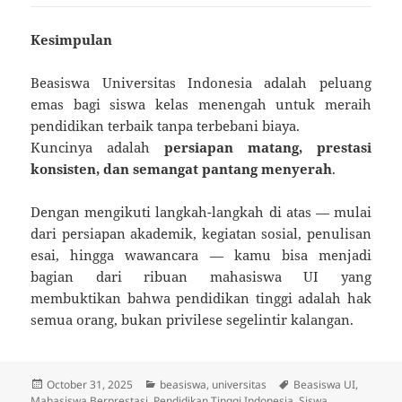
Kesimpulan
Beasiswa Universitas Indonesia adalah peluang
emas bagi siswa kelas menengah untuk meraih
pendidikan terbaik tanpa terbebani biaya.
Kuncinya adalah
persiapan matang, prestasi
konsisten, dan semangat pantang menyerah
.
Dengan mengikuti langkah-langkah di atas — mulai
dari persiapan akademik, kegiatan sosial, penulisan
esai, hingga wawancara — kamu bisa menjadi
bagian dari ribuan mahasiswa UI yang
membuktikan bahwa pendidikan tinggi adalah hak
semua orang, bukan privilese segelintir kalangan.
Posted
Categories
Tags
October 31, 2025
beasiswa
,
universitas
Beasiswa UI
,
on
Mahasiswa Berprestasi
,
Pendidikan Tinggi Indonesia
,
Siswa