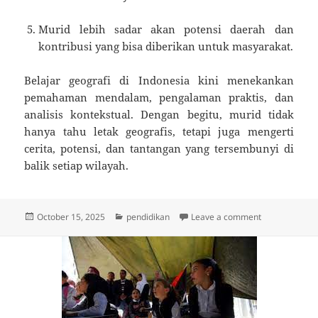
Murid lebih sadar akan potensi daerah dan
kontribusi yang bisa diberikan untuk masyarakat.
Belajar geografi di Indonesia kini menekankan
pemahaman mendalam, pengalaman praktis, dan
analisis kontekstual. Dengan begitu, murid tidak
hanya tahu letak geografis, tetapi juga mengerti
cerita, potensi, dan tantangan yang tersembunyi di
balik setiap wilayah.
Posted
Categories
on Murid Tak 
October 15, 2025
pendidikan
Leave a comment
on