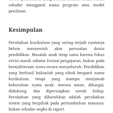
sekadar mengganti nama program atau model
penilaian.
Kesimpulan
Perubahan kurikulum yang sering terjadi nyatanya
belum menyentuh akar persoalan dunia
pendidikan. Masalah anak tetap sama karena fokus
revisi masih sebatas format pengajaran, bukan pada
kesejahteraan siswa secara menyeluruh. Pendidikan
yang berhasil bukanlah yang sibuk berganti nama
kurikulum, tetapi yang mampu menjawab
kebutuhan nyata anak: merasa aman, dihargai,
didukung, dan dipersiapkan untuk hidup.
Perubahan yang dibutuhkan adalah perubahan
sistem yang berpihak pada pertumbuhan manusia,
bukan sekadar angka di raport.