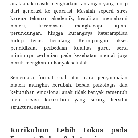
anak-anak masih menghadapi tantangan yang mirip
dari generasi ke generasi. Masalah seperti stres
karena tekanan akademik, kesulitan memahami
materi, kecemasan menghadapi ujian,
perundungan, hingga kurangnya keterampilan
hidup terus berulang. Ketimpangan akses
pendidikan, perbedaan kualitas guru, serta
minimnya perhatian pada kesehatan mental juga
masih menghantui banyak sekolah.
Sementara format soal atau cara penyampaian
materi mungkin berubah, beban psikologis dan
kebutuhan emosional anak tidak banyak tersentuh
oleh revisi kurikulum yang sering bersifat
struktural semata.
Kurikulum Lebih Fokus pada