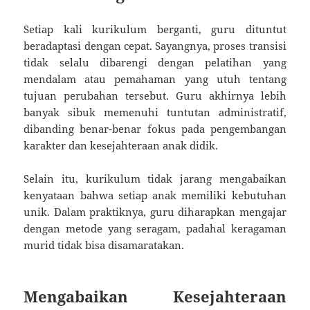
Setiap kali kurikulum berganti, guru dituntut
beradaptasi dengan cepat. Sayangnya, proses transisi
tidak selalu dibarengi dengan pelatihan yang
mendalam atau pemahaman yang utuh tentang
tujuan perubahan tersebut. Guru akhirnya lebih
banyak sibuk memenuhi tuntutan administratif,
dibanding benar-benar fokus pada pengembangan
karakter dan kesejahteraan anak didik.
Selain itu, kurikulum tidak jarang mengabaikan
kenyataan bahwa setiap anak memiliki kebutuhan
unik. Dalam praktiknya, guru diharapkan mengajar
dengan metode yang seragam, padahal keragaman
murid tidak bisa disamaratakan.
Mengabaikan Kesejahteraan