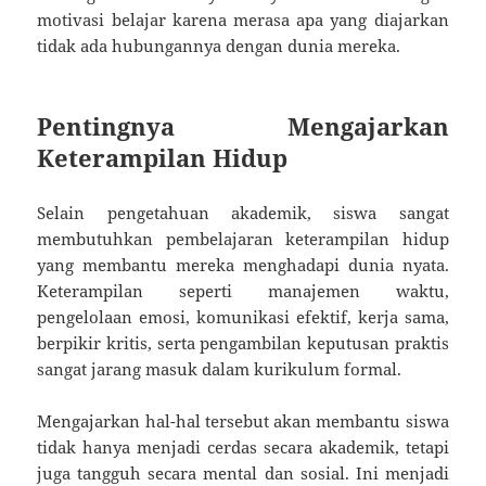
motivasi belajar karena merasa apa yang diajarkan
tidak ada hubungannya dengan dunia mereka.
Pentingnya Mengajarkan
Keterampilan Hidup
Selain pengetahuan akademik, siswa sangat
membutuhkan pembelajaran keterampilan hidup
yang membantu mereka menghadapi dunia nyata.
Keterampilan seperti manajemen waktu,
pengelolaan emosi, komunikasi efektif, kerja sama,
berpikir kritis, serta pengambilan keputusan praktis
sangat jarang masuk dalam kurikulum formal.
Mengajarkan hal-hal tersebut akan membantu siswa
tidak hanya menjadi cerdas secara akademik, tetapi
juga tangguh secara mental dan sosial. Ini menjadi