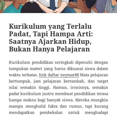
Kurikulum yang Terlalu
Padat, Tapi Hampa Arti:
Saatnya Ajarkan Hidup,
Bukan Hanya Pelajaran
Kurikulum pendidikan seringkali dipenuhi dengan
tumpukan materi yang harus dikuasai siswa dalam
waktu terbatas.
link daftar neymar88
Mata pelajaran
bertumpuk, jam pelajaran bertambah, dan target
nilai semakin tinggi. Namun, ironisnya, semakin
padat kurikulum justru membuat pendidikan terasa
hampa makna bagi banyak siswa. Mereka mungkin
mampu menghafal fakta dan rumus, tapi kurang
mendapatkan pembekalan untuk menghadapi