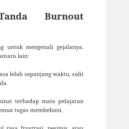
-Tanda Burnout
g untuk mengenali gejalanya.
ntara lain:
asa lelah sepanjang waktu, sulit
ala.
minat terhadap mata pelajaran
semua tugas membebani.
l rasa frustrasi, pesimis, atau