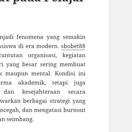
enjadi fenomena yang semakin
siswa di era modern.
sbobet88
untutan organisasi, kegiatan
diri yang besar sering membuat
ik maupun mental. Kondisi ini
rma akademik, tetapi juga
, dan kesejahteraan secara
awarkan berbagai strategi yang
encegah, dan mengatasi burnout
dan seimbang.