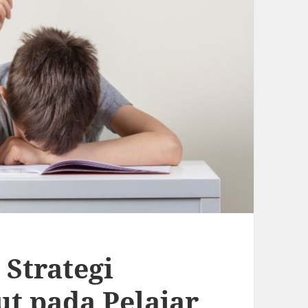
 Strategi
t pada Pelajar