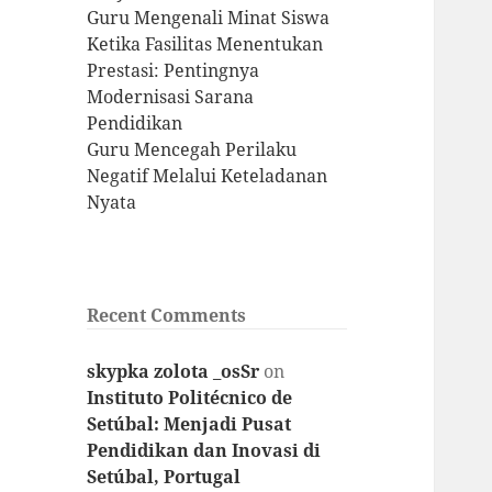
Guru Mengenali Minat Siswa
Ketika Fasilitas Menentukan
Prestasi: Pentingnya
Modernisasi Sarana
Pendidikan
Guru Mencegah Perilaku
Negatif Melalui Keteladanan
Nyata
Recent Comments
skypka zolota _osSr
on
Instituto Politécnico de
Setúbal: Menjadi Pusat
Pendidikan dan Inovasi di
Setúbal, Portugal