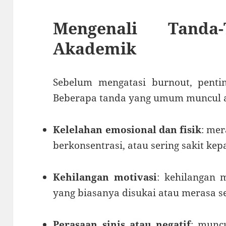
Mengenali Tanda
Akademik
Sebelum mengatasi burnout, pentin
Beberapa tanda yang umum muncul a
Kelelahan emosional dan fisik
: mer
berkonsentrasi, atau sering sakit kep
Kehilangan motivasi
: kehilangan 
yang biasanya disukai atau merasa 
Perasaan sinis atau negatif
: muncu