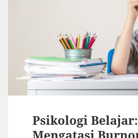
Psikologi Belajar:
Mengatasi Burnou