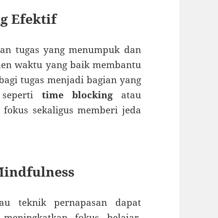
 Efektif
anan tugas yang menumpuk dan
emen waktu yang baik membantu
bagi tugas menjadi bagian yang
k seperti
time blocking
atau
fokus sekaligus memberi jeda
Mindfulness
atau teknik pernapasan dapat
meningkatkan fokus belajar.