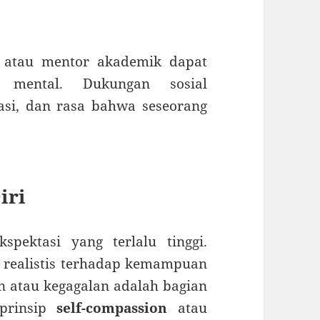
, atau mentor akademik dapat
mental. Dukungan sosial
asi, dan rasa bahwa seseorang
iri
spektasi yang terlalu tinggi.
r realistis terhadap kemampuan
 atau kegagalan adalah bagian
 prinsip
self-compassion
atau