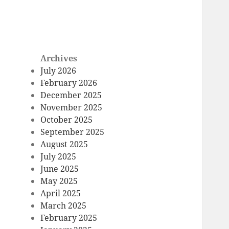
Archives
July 2026
February 2026
December 2025
November 2025
October 2025
September 2025
August 2025
July 2025
June 2025
May 2025
April 2025
March 2025
February 2025