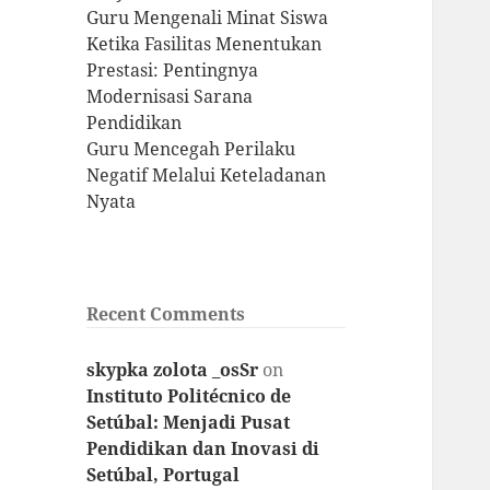
Guru Mengenali Minat Siswa
Ketika Fasilitas Menentukan
Prestasi: Pentingnya
Modernisasi Sarana
Pendidikan
Guru Mencegah Perilaku
Negatif Melalui Keteladanan
Nyata
Recent Comments
skypka zolota _osSr
on
Instituto Politécnico de
Setúbal: Menjadi Pusat
Pendidikan dan Inovasi di
Setúbal, Portugal