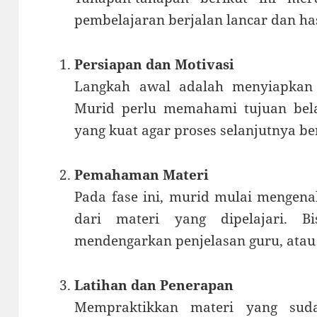
pembelajaran berjalan lancar dan ha
Persiapan dan Motivasi
Langkah awal adalah menyiapkan d
Murid perlu memahami tujuan bel
yang kuat agar proses selanjutnya be
Pemahaman Materi
Pada fase ini, murid mulai mengen
dari materi yang dipelajari. 
mendengarkan penjelasan guru, atau
Latihan dan Penerapan
Mempraktikkan materi yang suda