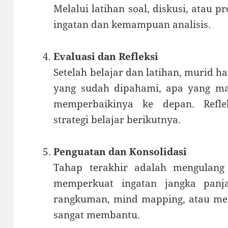
Melalui latihan soal, diskusi, atau
ingatan dan kemampuan analisis.
Evaluasi dan Refleksi
Setelah belajar dan latihan, murid h
yang sudah dipahami, apa yang mas
memperbaikinya ke depan. Refl
strategi belajar berikutnya.
Penguatan dan Konsolidasi
Tahap terakhir adalah mengulang
memperkuat ingatan jangka panj
rangkuman, mind mapping, atau me
sangat membantu.