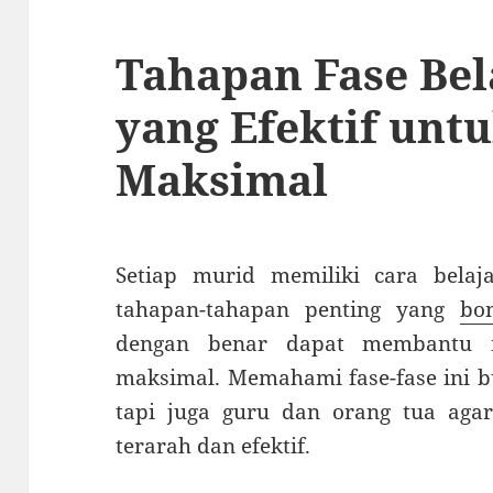
Tahapan Fase Bel
yang Efektif untu
Maksimal
Setiap murid memiliki cara bela
tahapan-tahapan penting yang
bo
dengan benar dapat membantu m
maksimal. Memahami fase-fase ini b
tapi juga guru dan orang tua agar
terarah dan efektif.