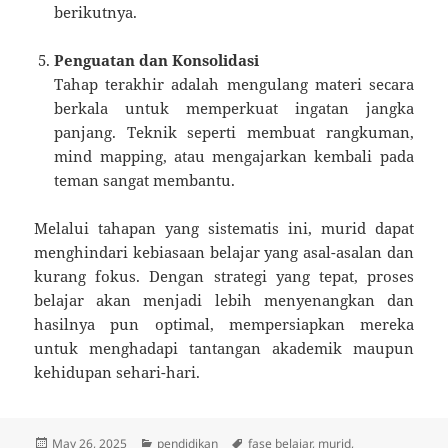
berikutnya.
Penguatan dan Konsolidasi
Tahap terakhir adalah mengulang materi secara
berkala untuk memperkuat ingatan jangka
panjang. Teknik seperti membuat rangkuman,
mind mapping, atau mengajarkan kembali pada
teman sangat membantu.
Melalui tahapan yang sistematis ini, murid dapat
menghindari kebiasaan belajar yang asal-asalan dan
kurang fokus. Dengan strategi yang tepat, proses
belajar akan menjadi lebih menyenangkan dan
hasilnya pun optimal, mempersiapkan mereka
untuk menghadapi tantangan akademik maupun
kehidupan sehari-hari.
Posted
Categories
Tags
May 26, 2025
pendidikan
fase belajar
,
murid
,