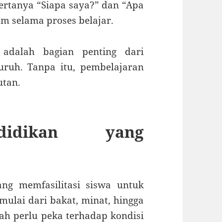
rtanya “Siapa saya?” dan “Apa
m selama proses belajar.
 adalah bagian penting dari
ruh. Tanpa itu, pembelajaran
utan.
didikan yang
ng memfasilitasi siswa untuk
mulai dari bakat, minat, hingga
olah perlu peka terhadap kondisi