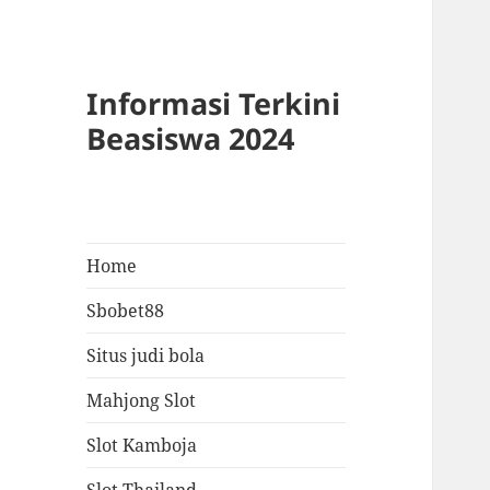
Informasi Terkini
Beasiswa 2024
Home
Sbobet88
Situs judi bola
Mahjong Slot
Slot Kamboja