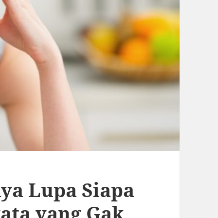
aya Lupa Siapa
ata yang Gak