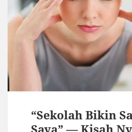
“Sekolah Bikin S
Saya” — Kisah Ny