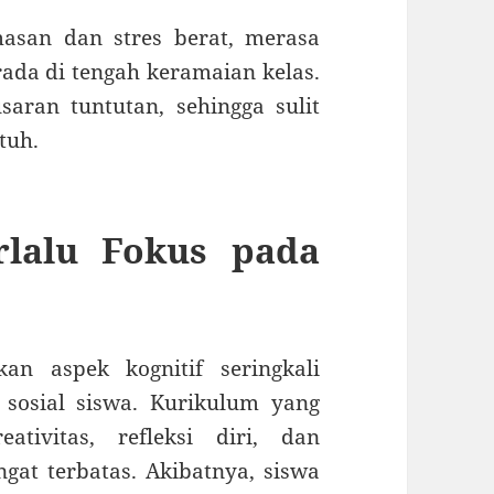
asan dan stres berat, merasa
rada di tengah keramaian kelas.
saran tuntutan, sehingga sulit
tuh.
rlalu Fokus pada
an aspek kognitif seringkali
sosial siswa. Kurikulum yang
ivitas, refleksi diri, dan
at terbatas. Akibatnya, siswa