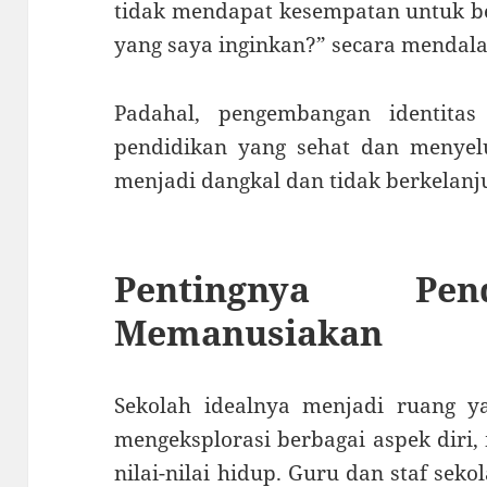
tidak mendapat kesempatan untuk be
yang saya inginkan?” secara mendala
Padahal, pengembangan identitas
pendidikan yang sehat dan menyelu
menjadi dangkal dan tidak berkelanj
Pentingnya Pen
Memanusiakan
Sekolah idealnya menjadi ruang ya
mengeksplorasi berbagai aspek diri, 
nilai-nilai hidup. Guru dan staf sek