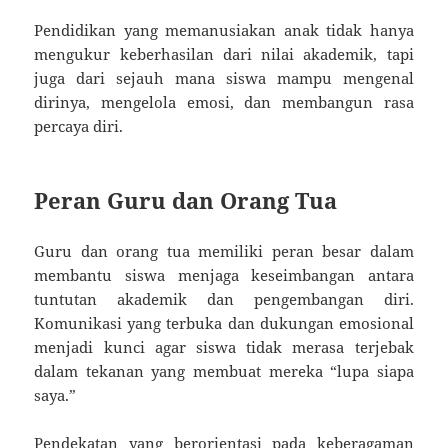
Pendidikan yang memanusiakan anak tidak hanya
mengukur keberhasilan dari nilai akademik, tapi
juga dari sejauh mana siswa mampu mengenal
dirinya, mengelola emosi, dan membangun rasa
percaya diri.
Peran Guru dan Orang Tua
Guru dan orang tua memiliki peran besar dalam
membantu siswa menjaga keseimbangan antara
tuntutan akademik dan pengembangan diri.
Komunikasi yang terbuka dan dukungan emosional
menjadi kunci agar siswa tidak merasa terjebak
dalam tekanan yang membuat mereka “lupa siapa
saya.”
Pendekatan yang berorientasi pada keberagaman