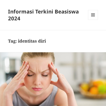
Informasi Terkini Beasiswa
2024
MENU
AND
WIDGETS
Tag:
identitas diri