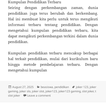
Kumpulan Pendidikan Terbaru
Seiring dengan perkembangan zaman, dunia
pendidikan juga terus berubah dan berkembang.
Hal ini membuat kita perlu untuk terus mengikuti
informasi terbaru tentang pendidikan. Dengan
mengetahui kumpulan pendidikan terbaru, kita
dapat mengikuti perkembangan terkini dalam dunia
pendidikan.
Kumpulan pendidikan terbaru mencakup berbagai
hal terkait pendidikan, mulai dari kurikulum baru
hingga metode pembelajaran terbaru. Dengan
mengetahui kumpulan
Posted
Categories
Tags
August 27, 2025
beasiswa
,
pendidikan
joker 123
,
joker
on
gaming
,
joker slo
,
joker slot
,
joker123
,
joker123 gaming
,
slot joker
,
t
on Panduan Terbaru untuk Meraih Beasis
slot joker
Leave a comment