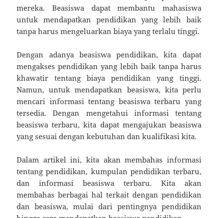
mereka. Beasiswa dapat membantu mahasiswa
untuk mendapatkan pendidikan yang lebih baik
tanpa harus mengeluarkan biaya yang terlalu tinggi.
Dengan adanya beasiswa pendidikan, kita dapat
mengakses pendidikan yang lebih baik tanpa harus
khawatir tentang biaya pendidikan yang tinggi.
Namun, untuk mendapatkan beasiswa, kita perlu
mencari informasi tentang beasiswa terbaru yang
tersedia. Dengan mengetahui informasi tentang
beasiswa terbaru, kita dapat mengajukan beasiswa
yang sesuai dengan kebutuhan dan kualifikasi kita.
Dalam artikel ini, kita akan membahas informasi
tentang pendidikan, kumpulan pendidikan terbaru,
dan informasi beasiswa terbaru. Kita akan
membahas berbagai hal terkait dengan pendidikan
dan beasiswa, mulai dari pentingnya pendidikan
hingga cara mendapatkan beasiswa pendidikan.