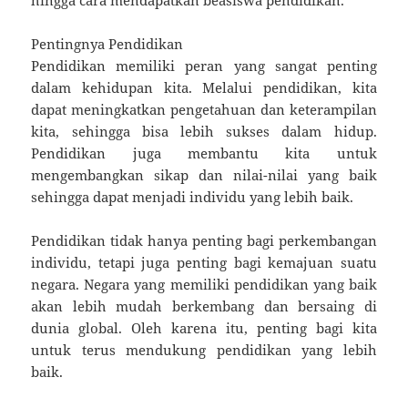
Pentingnya Pendidikan
Pendidikan memiliki peran yang sangat penting
dalam kehidupan kita. Melalui pendidikan, kita
dapat meningkatkan pengetahuan dan keterampilan
kita, sehingga bisa lebih sukses dalam hidup.
Pendidikan juga membantu kita untuk
mengembangkan sikap dan nilai-nilai yang baik
sehingga dapat menjadi individu yang lebih baik.
Pendidikan tidak hanya penting bagi perkembangan
individu, tetapi juga penting bagi kemajuan suatu
negara. Negara yang memiliki pendidikan yang baik
akan lebih mudah berkembang dan bersaing di
dunia global. Oleh karena itu, penting bagi kita
untuk terus mendukung pendidikan yang lebih
baik.