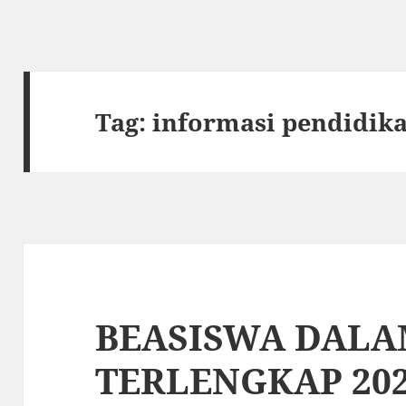
Tag:
informasi pendidik
BEASISWA DALA
TERLENGKAP 20