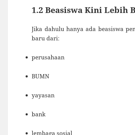
1.2 Beasiswa Kini Lebih
Jika dahulu hanya ada beasiswa pem
baru dari:
perusahaan
BUMN
yayasan
bank
lembaga sosial