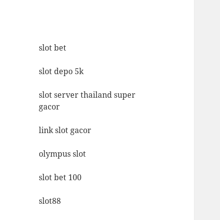
slot bet
slot depo 5k
slot server thailand super
gacor
link slot gacor
olympus slot
slot bet 100
slot88