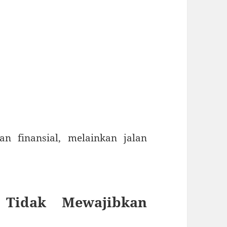
n finansial, melainkan jalan
 Tidak Mewajibkan