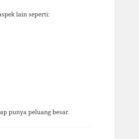
pek lain seperti:
tap punya peluang besar.