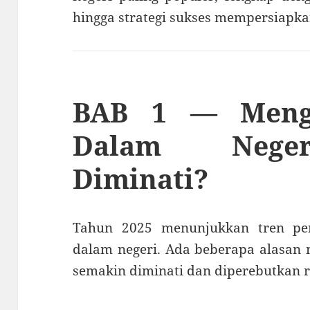
hingga strategi sukses mempersiapkan 
BAB 1 — Menga
Dalam Nege
Diminati?
Tahun 2025 menunjukkan tren pen
dalam negeri. Ada beberapa alasan 
semakin diminati dan diperebutkan r