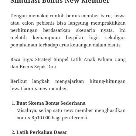
Dengan memakai contoh bonus member baru, siswa
atau calon pebisnis bisa langsung mempraktikkan
perhitungan berdasarkan skenario nyata. Ini
melatih kemampuan berpikir logis sekaligus
pemahaman terhadap arus keuangan dalam bisnis.
Baca juga: Strategi Simpel Latih Anak Paham Uang
dan Bisnis Sejak Dini
Berikut langkah mengajarkan hitung-hitungan
lewat bonus new member:
Buat Skema Bonus Sederhana
Misalnya: setiap satu new member menghasilkan
bonus Rp10.000 bagi pereferensi.
Latih Perkalian Dasar