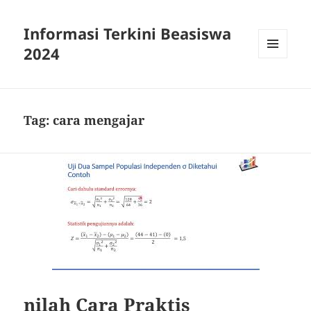
Informasi Terkini Beasiswa
2024
MENU
AND
WIDGETS
Tag:
cara mengajar
nilah Cara Praktis