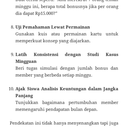
minggu ini, berapa total bonusnya jika per orang
dia dapat Rp15.000?”
Uji Pemahaman Lewat Permainan
Gunakan kuis atau permainan kartu untuk
memperkuat konsep yang diajarkan.
Latih Konsistensi dengan Studi Kasus
Mingguan
Beri tugas simulasi dengan jumlah bonus dan
member yang berbeda setiap minggu.
Ajak Siswa Analisis Keuntungan dalam Jangka
Panjang
Tunjukkan bagaimana pertumbuhan member
memengaruhi pendapatan bulan depan.
Pendekatan ini tidak hanya menyenangkan tapi juga