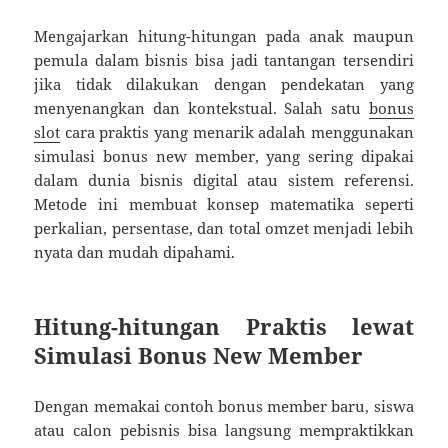
Mengajarkan hitung-hitungan pada anak maupun
pemula dalam bisnis bisa jadi tantangan tersendiri
jika tidak dilakukan dengan pendekatan yang
menyenangkan dan kontekstual. Salah satu
bonus
slot
cara praktis yang menarik adalah menggunakan
simulasi bonus new member, yang sering dipakai
dalam dunia bisnis digital atau sistem referensi.
Metode ini membuat konsep matematika seperti
perkalian, persentase, dan total omzet menjadi lebih
nyata dan mudah dipahami.
Hitung-hitungan Praktis lewat
Simulasi Bonus New Member
Dengan memakai contoh bonus member baru, siswa
atau calon pebisnis bisa langsung mempraktikkan