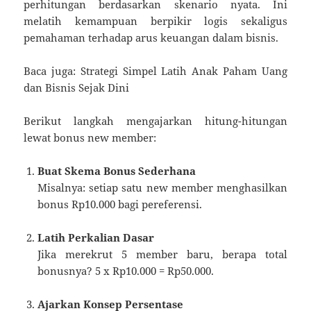
perhitungan berdasarkan skenario nyata. Ini
melatih kemampuan berpikir logis sekaligus
pemahaman terhadap arus keuangan dalam bisnis.
Baca juga: Strategi Simpel Latih Anak Paham Uang
dan Bisnis Sejak Dini
Berikut langkah mengajarkan hitung-hitungan
lewat bonus new member:
Buat Skema Bonus Sederhana
Misalnya: setiap satu new member menghasilkan
bonus Rp10.000 bagi pereferensi.
Latih Perkalian Dasar
Jika merekrut 5 member baru, berapa total
bonusnya? 5 x Rp10.000 = Rp50.000.
Ajarkan Konsep Persentase