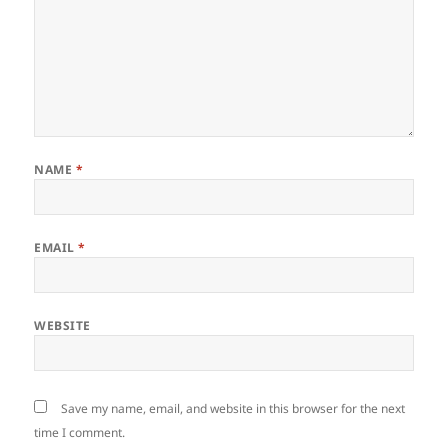
NAME
*
EMAIL
*
WEBSITE
Save my name, email, and website in this browser for the next
time I comment.