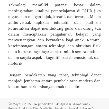
Teknologi memiliki potensi besar dalam
meningkatkan kualitas pembelajaran di PAUD jika
digunakan dengan bijak, kreatif, dan terarah. Media
audio-visual, aplikasi edukatif, dan platform
komunikasi dapat mendukung guru dan orang tua
dalam menciptakan pengalaman belajar yang
menyenangkan dan bermakna bagi anak. Namun,
keseimbangan antara teknologi dan aktivitas fisik
tetap harus dijaga, agar anak tumbuh secara optimal
dalam segala aspek—kognitif, sosial, emosional, dan
motorik.
Dengan pendekatan yang tepat, teknologi dapat
menjadi jembatan antara pembelajaran modern dan
kebutuhan perkembangan anak usia dini.
Posted
Categories
Tags
May 13, 2025
pendidikan
Aplikasi Edukatif Anak
,
on
Belajar Anak Usia Dini
,
Media Pembelajaran Interaktif
,
Peran Guru