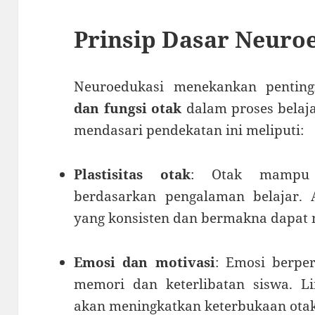
Prinsip Dasar Neuro
Neuroedukasi menekankan penti
dan fungsi otak
dalam proses belaja
mendasari pendekatan ini meliputi:
Plastisitas otak
: Otak mampu 
berdasarkan pengalaman belajar. A
yang konsisten dan bermakna dapat 
Emosi dan motivasi
: Emosi berpe
memori dan keterlibatan siswa. Li
akan meningkatkan keterbukaan otak