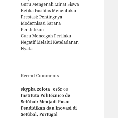
Guru Mengenali Minat Siswa
Ketika Fasilitas Menentukan
Prestasi: Pentingnya
Modernisasi Sarana
Pendidikan
Guru Mencegah Perilaku
Negatif Melalui Keteladanan
Nyata
Recent Comments
skypka zolota _osSr
on
Instituto Politécnico de
Setúbal: Menjadi Pusat
Pendidikan dan Inovasi di
Setúbal, Portugal