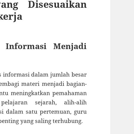
ang Disesuaikan
kerja
 Informasi Menjadi
 informasi dalam jumlah besar
membagi materi menjadi bagian-
antu meningkatkan pemahaman
elajaran sejarah, alih-alih
si dalam satu pertemuan, guru
enting yang saling terhubung.