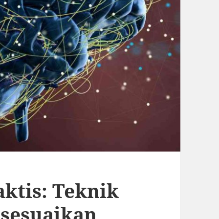
ktis: Teknik
isesuaikan