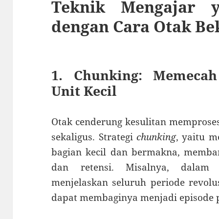
Teknik Mengajar y
dengan Cara Otak Be
1.
Chunking: Memecah
Unit Kecil
Otak cenderung kesulitan memproses
sekaligus. Strategi
chunking
, yaitu 
bagian kecil dan bermakna, memb
dan retensi. Misalnya, dalam p
menjelaskan seluruh periode revolu
dapat membaginya menjadi episode p