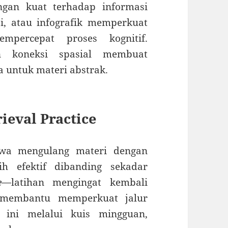
ngan kuat terhadap informasi
i, atau infografik memperkuat
percepat proses kognitif.
n koneksi spasial membuat
a untuk materi abstrak.
ieval Practice
wa mengulang materi dengan
ih efektif dibanding sekadar
e
—latihan mengingat kembali
n—membantu memperkuat jalur
 ini melalui kuis mingguan,