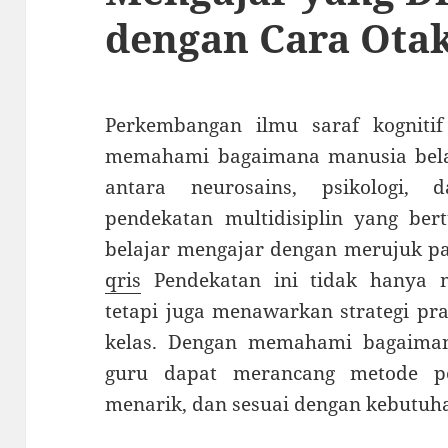
dengan Cara Otak
Perkembangan ilmu saraf kognit
memahami bagaimana manusia bel
antara neurosains, psikologi, 
pendekatan multidisiplin yang ber
belajar mengajar dengan merujuk pa
qris
Pendekatan ini tidak hanya m
tetapi juga menawarkan strategi pra
kelas. Dengan memahami bagaiman
guru dapat merancang metode pen
menarik, dan sesuai dengan kebutuha