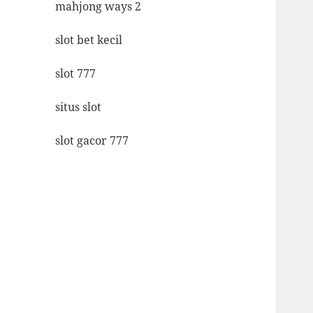
mahjong ways 2
slot bet kecil
slot 777
situs slot
slot gacor 777