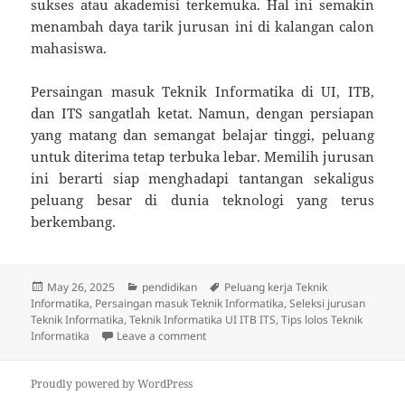
sukses atau akademisi terkemuka. Hal ini semakin
menambah daya tarik jurusan ini di kalangan calon
mahasiswa.
Persaingan masuk Teknik Informatika di UI, ITB,
dan ITS sangatlah ketat. Namun, dengan persiapan
yang matang dan semangat belajar tinggi, peluang
untuk diterima tetap terbuka lebar. Memilih jurusan
ini berarti siap menghadapi tantangan sekaligus
peluang besar di dunia teknologi yang terus
berkembang.
Posted
Categories
Tags
May 26, 2025
pendidikan
Peluang kerja Teknik
on
Informatika
,
Persaingan masuk Teknik Informatika
,
Seleksi jurusan
Teknik Informatika
,
Teknik Informatika UI ITB ITS
,
Tips lolos Teknik
on Persaingan Ketat Masuk Teknik Infor
Informatika
Leave a comment
Proudly powered by WordPress