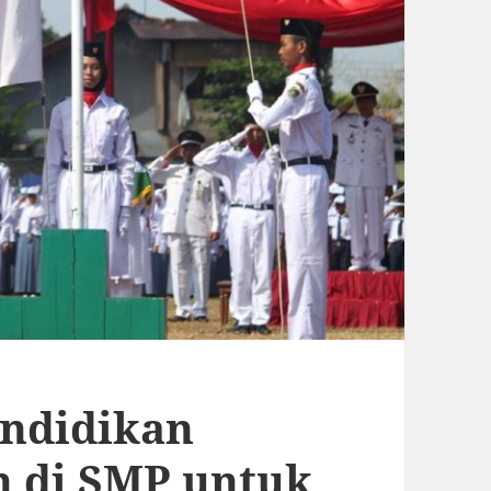
ndidikan
 di SMP untuk