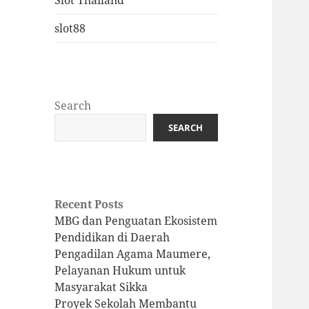
Slot Thailand
slot88
Search
SEARCH
Recent Posts
MBG dan Penguatan Ekosistem
Pendidikan di Daerah
Pengadilan Agama Maumere,
Pelayanan Hukum untuk
Masyarakat Sikka
Proyek Sekolah Membantu