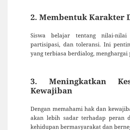
2. Membentuk Karakter 
Siswa belajar tentang nilai-nilai
partisipasi, dan toleransi. Ini pe
yang terbiasa berdialog, menghargai 
3. Meningkatkan K
Kewajiban
Dengan memahami hak dan kewajiban
akan lebih sadar terhadap peran
kehidupan bermasyarakat dan berne