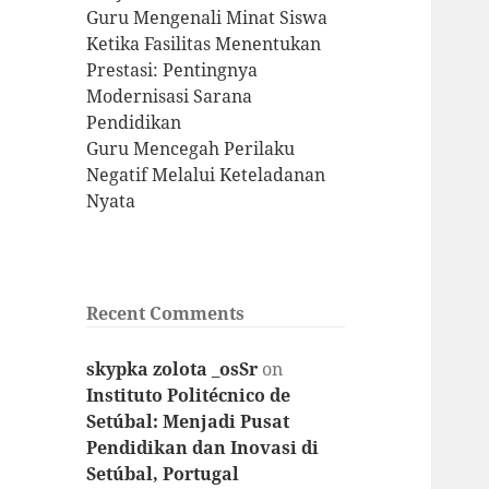
Guru Mengenali Minat Siswa
Ketika Fasilitas Menentukan
Prestasi: Pentingnya
Modernisasi Sarana
Pendidikan
Guru Mencegah Perilaku
Negatif Melalui Keteladanan
Nyata
Recent Comments
skypka zolota _osSr
on
Instituto Politécnico de
Setúbal: Menjadi Pusat
Pendidikan dan Inovasi di
Setúbal, Portugal