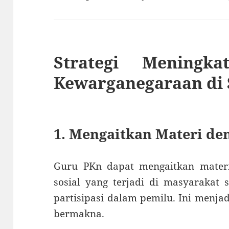
Strategi Meningka
Kewarganegaraan di
1. Mengaitkan Materi den
Guru PKn dapat mengaitkan materi
sosial yang terjadi di masyarakat s
partisipasi dalam pemilu. Ini menja
bermakna.