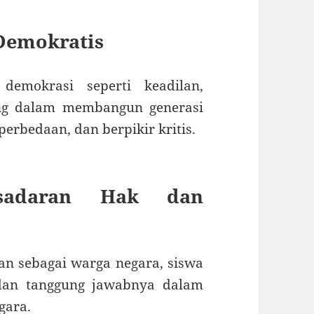
Demokratis
 demokrasi seperti keadilan,
nting dalam membangun generasi
perbedaan, dan berpikir kritis.
esadaran Hak dan
 sebagai warga negara, siswa
 dan tanggung jawabnya dalam
gara.