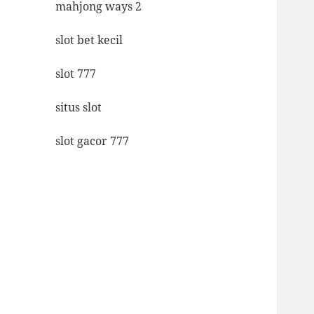
mahjong ways 2
slot bet kecil
slot 777
situs slot
slot gacor 777