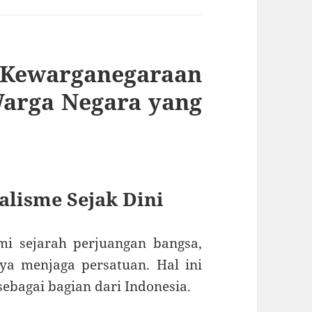
Kewarganegaraan
arga Negara yang
lisme Sejak Dini
i sejarah perjuangan bangsa,
ya menjaga persatuan. Hal ini
bagai bagian dari Indonesia.