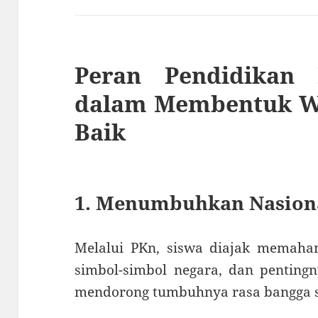
Peran Pendidikan 
dalam Membentuk W
Baik
1. Menumbuhkan Nasiona
Melalui PKn, siswa diajak memaham
simbol-simbol negara, dan pentingn
mendorong tumbuhnya rasa bangga se