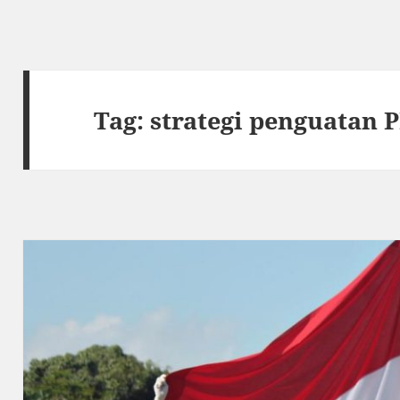
Tag:
strategi penguatan 