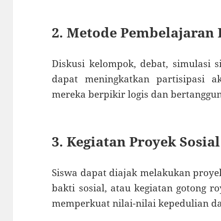
2. Metode Pembelajaran P
Diskusi kelompok, debat, simulasi 
dapat meningkatkan partisipasi a
mereka berpikir logis dan bertanggu
3. Kegiatan Proyek Sosial
Siswa dapat diajak melakukan proye
bakti sosial, atau kegiatan gotong r
memperkuat nilai-nilai kepedulian d