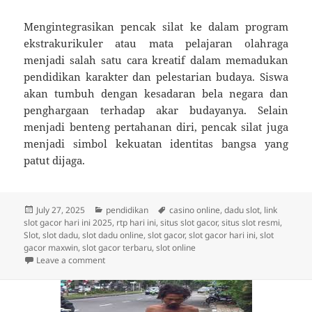
Mengintegrasikan pencak silat ke dalam program
ekstrakurikuler atau mata pelajaran olahraga
menjadi salah satu cara kreatif dalam memadukan
pendidikan karakter dan pelestarian budaya. Siswa
akan tumbuh dengan kesadaran bela negara dan
penghargaan terhadap akar budayanya. Selain
menjadi benteng pertahanan diri, pencak silat juga
menjadi simbol kekuatan identitas bangsa yang
patut dijaga.
Posted
Categories
Tags
July 27, 2025
pendidikan
casino online
,
dadu slot
,
link
on
slot gacor hari ini 2025
,
rtp hari ini
,
situs slot gacor
,
situs slot resmi
,
Slot
,
slot dadu
,
slot dadu online
,
slot gacor
,
slot gacor hari ini
,
slot
gacor maxwin
,
slot gacor terbaru
,
slot online
on Belajar Bela Diri Sambil Menjaga Budaya Lewat Pe
Leave a comment