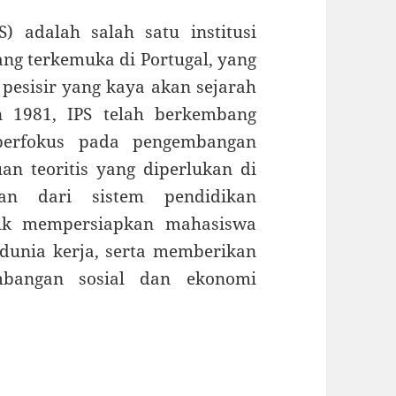
PS) adalah salah satu institusi
ng terkemuka di Portugal, yang
a pesisir yang kaya akan sejarah
n 1981, IPS telah berkembang
berfokus pada pengembangan
an teoritis yang diperlukan di
ian dari sistem pendidikan
ntuk mempersiapkan mahasiswa
dunia kerja, serta memberikan
embangan sosial dan ekonomi