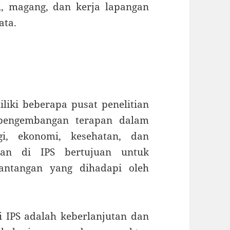
ri, magang, dan kerja lapangan
ata.
iliki beberapa pusat penelitian
 pengembangan terapan dalam
ogi, ekonomi, kesehatan, dan
itian di IPS bertujuan untuk
tantangan yang dihadapi oleh
i IPS adalah keberlanjutan dan