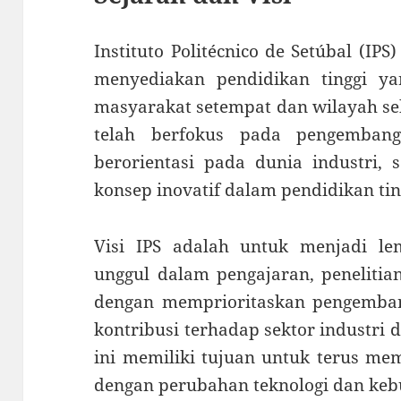
Instituto Politécnico de Setúbal (IP
menyediakan pendidikan tinggi yan
masyarakat setempat dan wilayah seki
telah berfokus pada pengemban
berorientasi pada dunia industri,
konsep inovatif dalam pendidikan tin
Visi IPS adalah untuk menjadi le
unggul dalam pengajaran, penelitia
dengan memprioritaskan pengemban
kontribusi terhadap sektor industri 
ini memiliki tujuan untuk terus me
dengan perubahan teknologi dan kebu