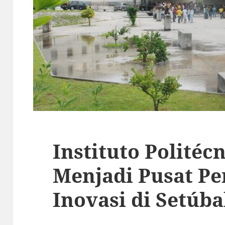
Instituto Politéc
Menjadi Pusat Pe
Inovasi di Setúba