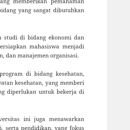
, yang memberikan pemahaman
 bidang yang sangat dibutuhkan
m studi di bidang ekonomi dan
ersiapkan mahasiswa menjadi
an, dan manajemen organisasi.
 program di bidang kesehatan,
watan kesehatan, yang memberi
g diperlukan untuk bekerja di
versitas ini juga menawarkan
i, serta pendidikan, yang fokus