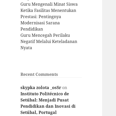
Guru Mengenali Minat Siswa
Ketika Fasilitas Menentukan
Prestasi: Pentingnya
Modernisasi Sarana
Pendidikan
Guru Mencegah Perilaku
Negatif Melalui Keteladanan
Nyata
Recent Comments
skypka zolota _osSr
on
Instituto Politécnico de
Setúbal: Menjadi Pusat
Pendidikan dan Inovasi di
Setúbal, Portugal