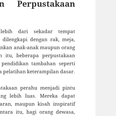
n Perpustakaan
 lebih dari sekadar tempat
dilengkapi dengan rak, meja,
inkan anak-anak maupun orang
n itu, beberapa perpustakaan
 pendidikan tambahan seperti
a pelatihan keterampilan dasar.
stakaan perahu menjadi pintu
ng lebih luas. Mereka dapat
aran, maupun kisah inspiratif
ntara itu, bagi orang dewasa,