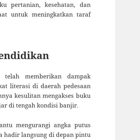
ku pertanian, kesehatan, dan
aat untuk meningkatkan taraf
endidikan
u telah memberikan dampak
at literasi di daerah pedesaan
mnya kesulitan mengakses buku
ar di tengah kondisi banjir.
bantu mengurangi angka putus
a hadir langsung di depan pintu