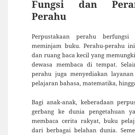
Fungsi dan Pera
Perahu
Perpustakaan perahu berfungsi
meminjam buku. Perahu-perahu ini 
dan ruang baca kecil yang memungk
dewasa membaca di tempat. Selai
perahu juga menyediakan layanan
pelajaran bahasa, matematika, hingg
Bagi anak-anak, keberadaan perpu
gerbang ke dunia pengetahuan ya
membaca cerita rakyat, buku pelaj
dari berbagai belahan dunia. Seme