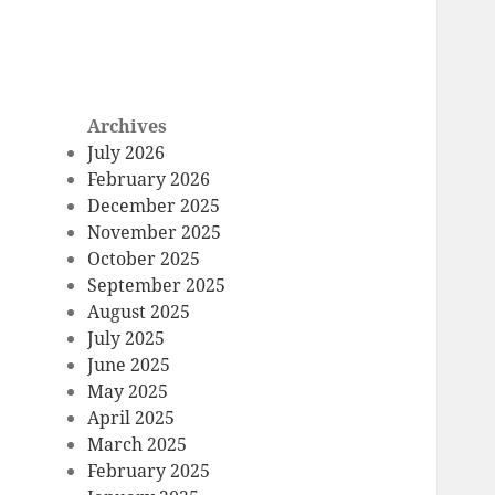
Archives
July 2026
February 2026
December 2025
November 2025
October 2025
September 2025
August 2025
July 2025
June 2025
May 2025
April 2025
March 2025
February 2025