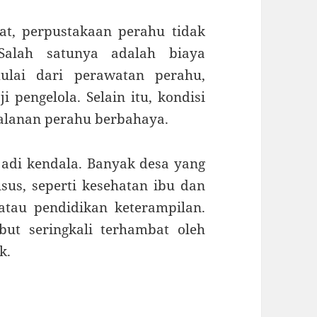
, perpustakaan perahu tidak
 Salah satunya adalah biaya
mulai dari perawatan perahu,
 pengelola. Selain itu, kondisi
alanan perahu berbahaya.
jadi kendala. Banyak desa yang
s, seperti kesehatan ibu dan
atau pendidikan keterampilan.
but seringkali terhambat oleh
k.