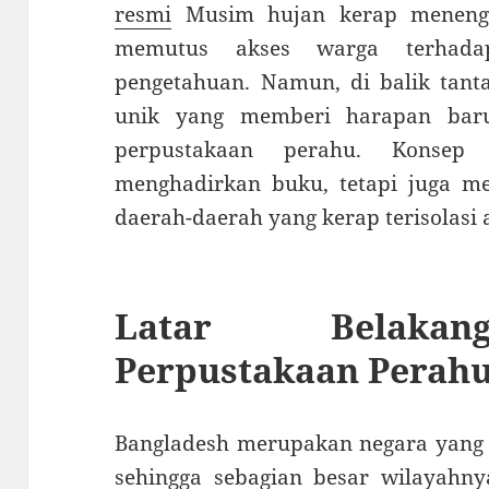
resmi
Musim hujan kerap menengge
memutus akses warga terhada
pengetahuan. Namun, di balik tanta
unik yang memberi harapan baru
perpustakaan perahu. Konsep
menghadirkan buku, tetapi juga 
daerah-daerah yang kerap terisolasi
Latar Belakan
Perpustakaan Perah
Bangladesh merupakan negara yang m
sehingga sebagian besar wilayahnya