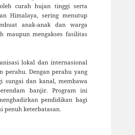
oleh curah hujan tinggi serta
gan Himalaya, sering menutup
membuat anak-anak dan warga
ah maupun mengakses fasilitas
anisasi lokal dan internasional
n perahu. Dengan perahu yang
gi sungai dan kanal, membawa
terendam banjir. Program ini
menghadirkan pendidikan bagi
i penuh keterbatasan.