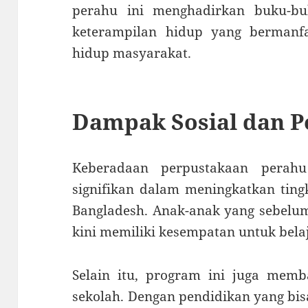
perahu ini menghadirkan buku-bu
keterampilan hidup yang bermanf
hidup masyarakat.
Dampak Sosial dan P
Keberadaan perpustakaan perah
signifikan dalam meningkatkan tingk
Bangladesh. Anak-anak yang sebelu
kini memiliki kesempatan untuk belaj
Selain itu, program ini juga mem
sekolah. Dengan pendidikan yang bis