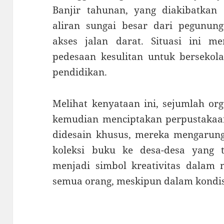
Banjir tahunan, yang diakibatkan 
aliran sungai besar dari pegunun
akses jalan darat. Situasi ini 
pedesaan kesulitan untuk bersekol
pendidikan.
Melihat kenyataan ini, sejumlah org
kemudian menciptakan perpustakaa
didesain khusus, mereka mengarun
koleksi buku ke desa-desa yang 
menjadi simbol kreativitas dalam 
semua orang, meskipun dalam kondis