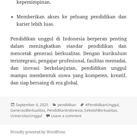
kepemimpinan.
Memberikan akses ke peluang pendidikan dan
karier lebih luas.
Pendidikan unggul di Indonesia berperan penting
dalam meningkatkan standar pendidikan dan
mencetak generasi berkualitas. Dengan kurikulum
terintegrasi, pengajar profesional, fasilitas memadai,
dan inovasi berkelanjutan, pendidikan unggul
mampu membentuk siswa yang kompeten, kreatif,
dan siap bersaing di era global.
Posted
Categories
Tags
September 4, 2025
pendidikan
#PendidikanUnggul
,
on
GenerasiBerkualitas
,
PendidikanIndonesia
,
SekolahBerkualitas
,
on Pendidikan Unggul di Indones
UniversitasUnggul
Leave a comment
Proudly powered by WordPress