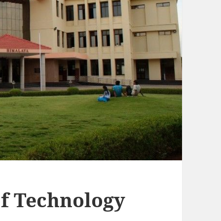
of Technology