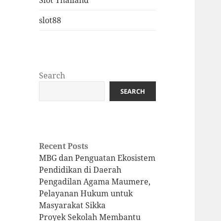
Slot Thailand
slot88
Search
SEARCH
Recent Posts
MBG dan Penguatan Ekosistem
Pendidikan di Daerah
Pengadilan Agama Maumere,
Pelayanan Hukum untuk
Masyarakat Sikka
Proyek Sekolah Membantu