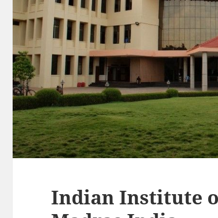
Indian Institute 