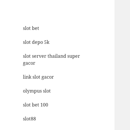
slot bet
slot depo 5k
slot server thailand super
gacor
link slot gacor
olympus slot
slot bet 100
slot88