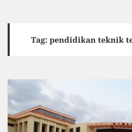
Tag:
pendidikan teknik t