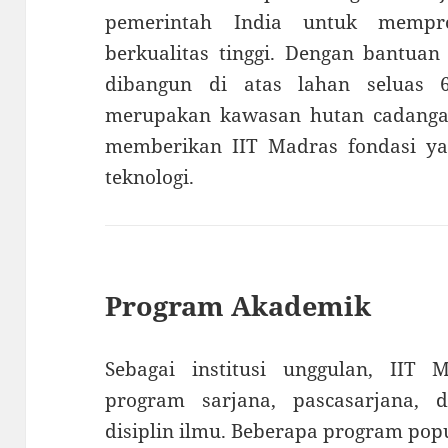
pemerintah India untuk mempro
berkualitas tinggi. Dengan bantuan 
dibangun di atas lahan seluas 
merupakan kawasan hutan cadangan.
memberikan IIT Madras fondasi y
teknologi.
Program Akademik
Sebagai institusi unggulan, IIT
program sarjana, pascasarjana, 
disiplin ilmu. Beberapa program pop