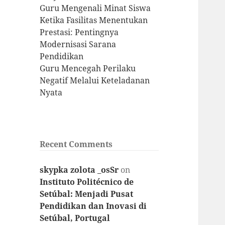
Guru Mengenali Minat Siswa
Ketika Fasilitas Menentukan
Prestasi: Pentingnya
Modernisasi Sarana
Pendidikan
Guru Mencegah Perilaku
Negatif Melalui Keteladanan
Nyata
Recent Comments
skypka zolota _osSr
on
Instituto Politécnico de
Setúbal: Menjadi Pusat
Pendidikan dan Inovasi di
Setúbal, Portugal