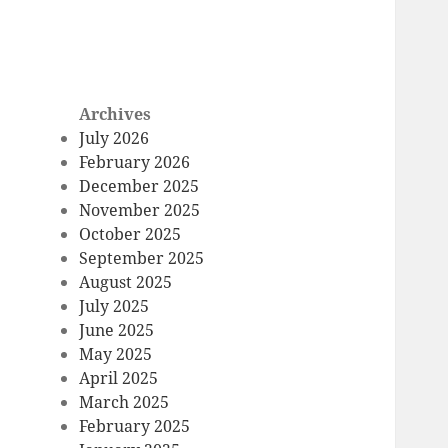
Archives
July 2026
February 2026
December 2025
November 2025
October 2025
September 2025
August 2025
July 2025
June 2025
May 2025
April 2025
March 2025
February 2025