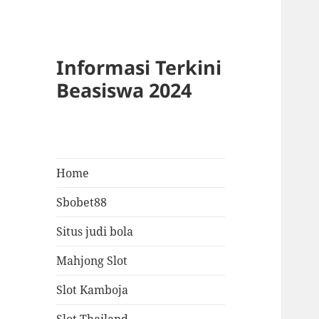
Informasi Terkini
Beasiswa 2024
Home
Sbobet88
Situs judi bola
Mahjong Slot
Slot Kamboja