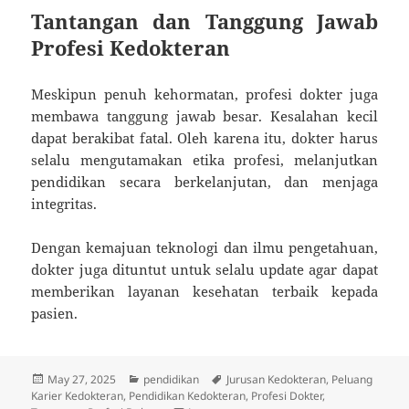
Tantangan dan Tanggung Jawab
Profesi Kedokteran
Meskipun penuh kehormatan, profesi dokter juga
membawa tanggung jawab besar. Kesalahan kecil
dapat berakibat fatal. Oleh karena itu, dokter harus
selalu mengutamakan etika profesi, melanjutkan
pendidikan secara berkelanjutan, dan menjaga
integritas.
Dengan kemajuan teknologi dan ilmu pengetahuan,
dokter juga dituntut untuk selalu update agar dapat
memberikan layanan kesehatan terbaik kepada
pasien.
Posted
Categories
Tags
May 27, 2025
pendidikan
Jurusan Kedokteran
,
Peluang
on
Karier Kedokteran
,
Pendidikan Kedokteran
,
Profesi Dokter
,