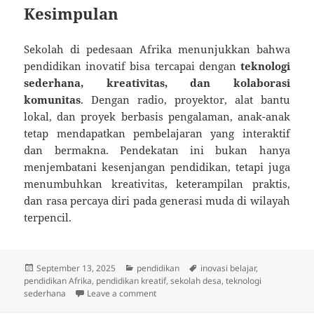
Kesimpulan
Sekolah di pedesaan Afrika menunjukkan bahwa
pendidikan inovatif bisa tercapai dengan
teknologi
sederhana, kreativitas, dan kolaborasi
komunitas
. Dengan radio, proyektor, alat bantu
lokal, dan proyek berbasis pengalaman, anak-anak
tetap mendapatkan pembelajaran yang interaktif
dan bermakna. Pendekatan ini bukan hanya
menjembatani kesenjangan pendidikan, tetapi juga
menumbuhkan kreativitas, keterampilan praktis,
dan rasa percaya diri pada generasi muda di wilayah
terpencil.
Posted
Categories
Tags
September 13, 2025
pendidikan
inovasi belajar
,
on
pendidikan Afrika
,
pendidikan kreatif
,
sekolah desa
,
teknologi
on Sekolah Afrika: Inovasi Belajar deng
sederhana
Leave a comment