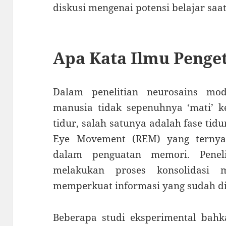
diskusi mengenai potensi belajar saat
Apa Kata Ilmu Peng
Dalam penelitian neurosains mo
manusia tidak sepenuhnya ‘mati’ ke
tidur, salah satunya adalah fase tid
Eye Movement (REM) yang ternya
dalam penguatan memori. Pene
melakukan proses konsolidasi 
memperkuat informasi yang sudah dip
Beberapa studi eksperimental ba