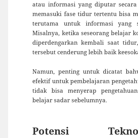
atau informasi yang diputar secara
memasuki fase tidur tertentu bisa
terutama untuk informasi yang s
Misalnya, ketika seseorang belajar ko
diperdengarkan kembali saat tidur
tersebut cenderung lebih baik keesok
Namun, penting untuk dicatat bah
efektif untuk pembelajaran pengetahu
tidak bisa menyerap pengetahua
belajar sadar sebelumnya.
Potensi Tekn