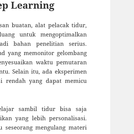
p Learning
an buatan, alat pelacak tidur,
eluang untuk mengoptimalkan
adi bahan penelitian serius.
and yang memonitor gelombang
enyesuaikan waktu pemutaran
ntu. Selain itu, ada eksperimen
si rendah yang dapat memicu
lajar sambil tidur bisa saja
kan yang lebih personalisasi.
u seseorang mengulang materi