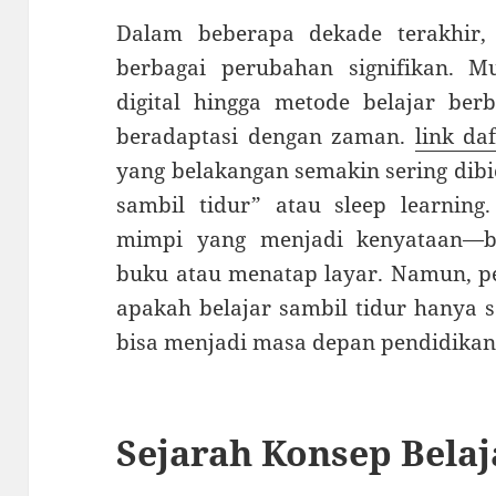
Dalam beberapa dekade terakhir,
berbagai perubahan signifikan. Mu
digital hingga metode belajar berb
beradaptasi dengan zaman.
link da
yang belakangan semakin sering dibi
sambil tidur” atau sleep learning.
mimpi yang menjadi kenyataan—b
buku atau menatap layar. Namun, p
apakah belajar sambil tidur hanya 
bisa menjadi masa depan pendidika
Sejarah Konsep Belaj