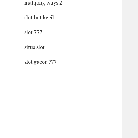
mahjong ways 2
slot bet kecil
slot 777
situs slot
slot gacor 777