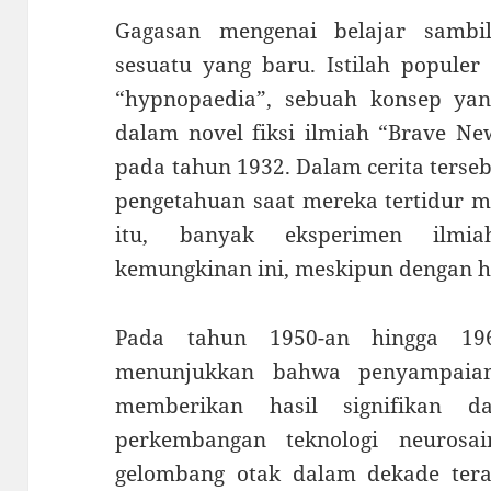
Gagasan mengenai belajar sambi
sesuatu yang baru. Istilah populer
“hypnopaedia”, sebuah konsep yan
dalam novel fiksi ilmiah “Brave N
pada tahun 1932. Dalam cerita terse
pengetahuan saat mereka tertidur mel
itu, banyak eksperimen ilmia
kemungkinan ini, meskipun dengan h
Pada tahun 1950-an hingga 196
menunjukkan bahwa penyampaian 
memberikan hasil signifikan d
perkembangan teknologi neuros
gelombang otak dalam dekade ter