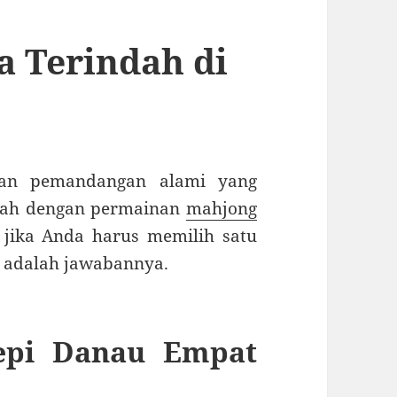
a Terindah di
ngan pemandangan alami yang
dah dengan permainan
mahjong
 jika Anda harus memilih satu
e adalah jawabannya.
Tepi Danau Empat