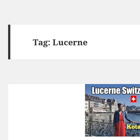
Tag:
Lucerne