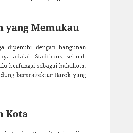
ah yang Memukau
uga dipenuhi dengan bangunan
nya adalah Stadthaus, sebuah
u berfungsi sebagai balaikota.
edung berarsitektur Barok yang
h Kota