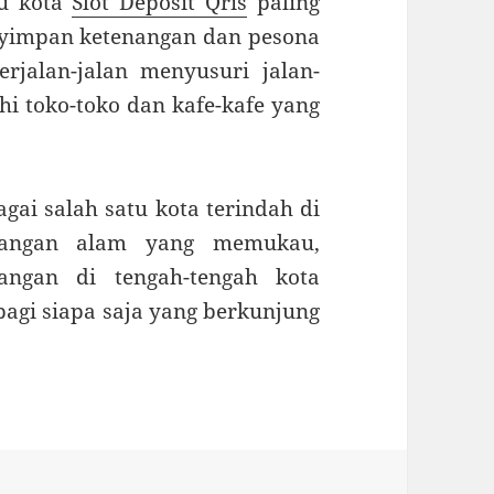
tu kota
Slot Deposit Qris
paling
enyimpan ketenangan dan pesona
rjalan-jalan menyusuri jalan-
hi toko-toko dan kafe-kafe yang
ai salah satu kota terindah di
dangan alam yang memukau,
nangan di tengah-tengah kota
bagi siapa saja yang berkunjung