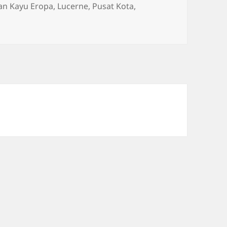
an Kayu Eropa
,
Lucerne
,
Pusat Kota
,
ota Terindah di Swiss: Lucerne