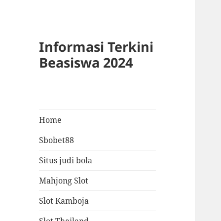
Informasi Terkini
Beasiswa 2024
Home
Sbobet88
Situs judi bola
Mahjong Slot
Slot Kamboja