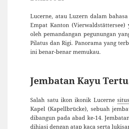
Lucerne, atau Luzern dalam bahasa 
Empat Kanton (Vierwaldstättersee) y
oleh pemandangan pegunungan yan
Pilatus dan Rigi. Panorama yang ter
ini benar-benar memukau.
Jembatan Kayu Tertu
Salah satu ikon ikonik Lucerne
situ
Kapel (Kapellbrücke), sebuah jemba
dibangun pada abad ke-14. Jembatan 
dihiasi dengan atap kaca serta lukis