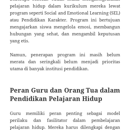
pelajaran hidup dalam kurikulum mereka lewat
program seperti Social and Emotional Learning (SEL)
atau Pendidikan Karakter. Program ini bertujuan
mengajarkan siswa mengelola emosi, membangun
hubungan yang sehat, dan mengambil keputusan
yang etis.
Namun, penerapan program ini masih belum
merata dan seringkali belum menjadi prioritas
utama di banyak institusi pendidikan.
Peran Guru dan Orang Tua dalam
Pendidikan Pelajaran Hidup
Guru memiliki peran penting sebagai model
perilaku dan fasilitator dalam pembelajaran
pelajaran hidup. Mereka harus dilengkapi dengan