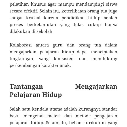
pelatihan khusus agar mampu mendampingi siswa
secara efektif. Selain itu, keterlibatan orang tua juga
sangat krusial karena pendidikan hidup adalah
proses berkelanjutan yang tidak cukup hanya
dilakukan di sekolah.
Kolaborasi antara guru dan orang tua dalam
mengajarkan pelajaran hidup dapat menciptakan
lingkungan yang konsisten dan mendukung
perkembangan karakter anak.
Tantangan Mengajarkan
Pelajaran Hidup
Salah satu kendala utama adalah kurangnya standar
baku mengenai materi dan metode pengajaran
pelajaran hidup. Selain itu, beban kurikulum yang