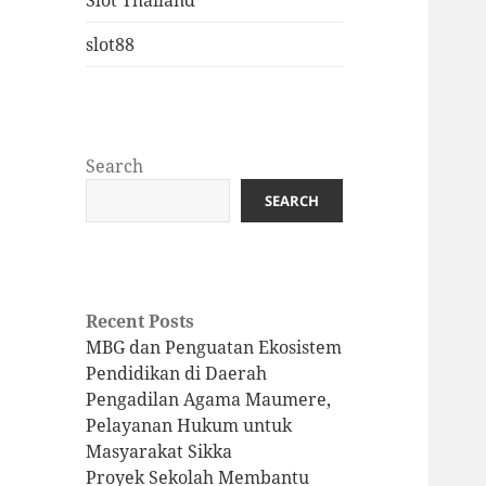
Slot Thailand
slot88
Search
SEARCH
Recent Posts
MBG dan Penguatan Ekosistem
Pendidikan di Daerah
Pengadilan Agama Maumere,
Pelayanan Hukum untuk
Masyarakat Sikka
Proyek Sekolah Membantu