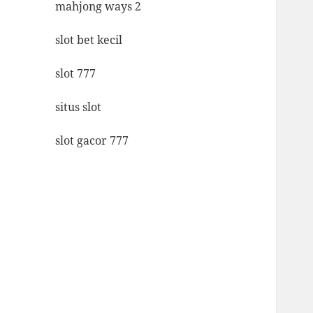
mahjong ways 2
slot bet kecil
slot 777
situs slot
slot gacor 777