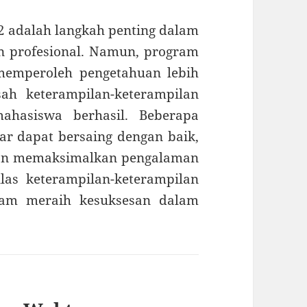
2 adalah langkah penting dalam
 profesional. Namun, program
emperoleh pengetahuan lebih
ah keterampilan-keterampilan
hasiswa berhasil. Beberapa
gar dapat bersaing dengan baik,
dan memaksimalkan pengalaman
las keterampilan-keterampilan
am meraih kesuksesan dalam