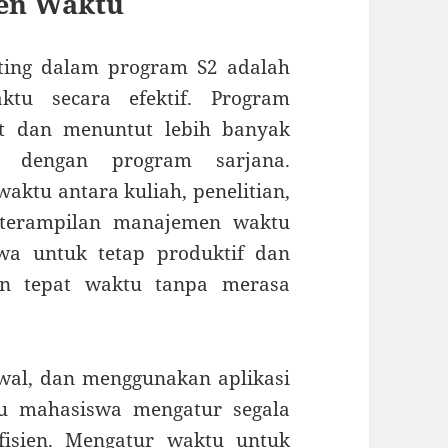
en Waktu
nting dalam program S2 adalah
tu secara efektif. Program
t dan menuntut lebih banyak
n dengan program sarjana.
tu antara kuliah, penelitian,
Keterampilan manajemen waktu
a untuk tetap produktif dan
an tepat waktu tanpa merasa
wal, dan menggunakan aplikasi
 mahasiswa mengatur segala
fisien. Mengatur waktu untuk