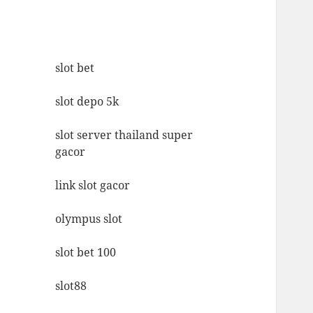
slot bet
slot depo 5k
slot server thailand super
gacor
link slot gacor
olympus slot
slot bet 100
slot88