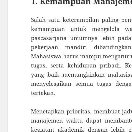
1. Kemampuan Manajem
Salah satu keterampilan paling pe
kemampuan untuk mengelola wak
pascasarjana umumnya lebih pada
pekerjaan mandiri dibandingka
Mahasiswa harus mampu mengatur wak
tugas, serta kehidupan pribadi. 
yang baik memungkinkan mahasisw
menyelesaikan semua tugas deng
tertekan.
Menetapkan prioritas, membuat jad
manajemen waktu dapat membantu
kegiatan akademik dengan lebih e