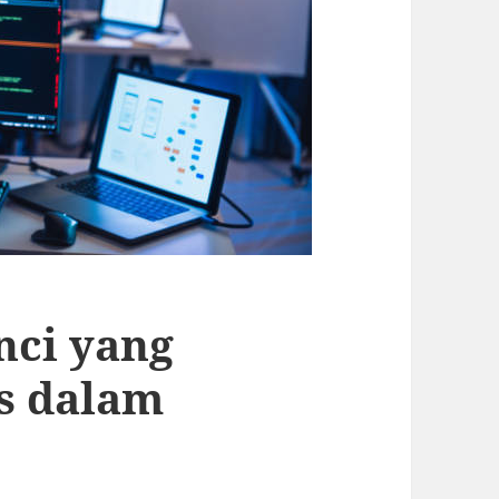
nci yang
s dalam