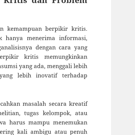
n kemampuan berpikir kritis.
k hanya menerima informasi,
analisisnya dengan cara yang
pikir kritis memungkinkan
umsi yang ada, menggali lebih
yang lebih inovatif terhadap
ahkan masalah secara kreatif
elitian, tugas kelompok, atau
iswa harus mampu menemukan
sering kali ambigu atau penuh