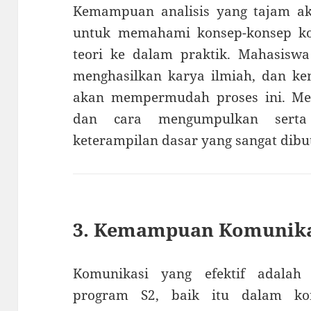
Kemampuan analisis yang tajam 
untuk memahami konsep-konsep ko
teori ke dalam praktik. Mahasiswa
menghasilkan karya ilmiah, dan ke
akan mempermudah proses ini. Me
dan cara mengumpulkan serta 
keterampilan dasar yang sangat dibu
3. Kemampuan Komunikas
Komunikasi yang efektif adalah
program S2, baik itu dalam kon