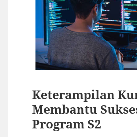
Keterampilan Ku
Membantu Sukse
Program S2