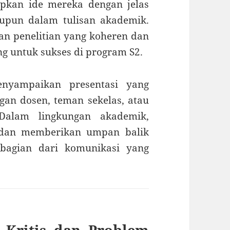
pkan ide mereka dengan jelas
aupun dalam tulisan akademik.
n penelitian yang koheren dan
ng untuk sukses di program S2.
nyampaikan presentasi yang
an dosen, teman sekelas, atau
 Dalam lingkungan akademik,
dan memberikan umpan balik
 bagian dari komunikasi yang
 Kritis dan Problem