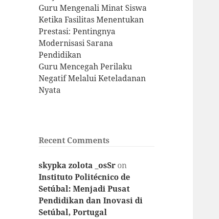
Guru Mengenali Minat Siswa
Ketika Fasilitas Menentukan
Prestasi: Pentingnya
Modernisasi Sarana
Pendidikan
Guru Mencegah Perilaku
Negatif Melalui Keteladanan
Nyata
Recent Comments
skypka zolota _osSr
on
Instituto Politécnico de
Setúbal: Menjadi Pusat
Pendidikan dan Inovasi di
Setúbal, Portugal