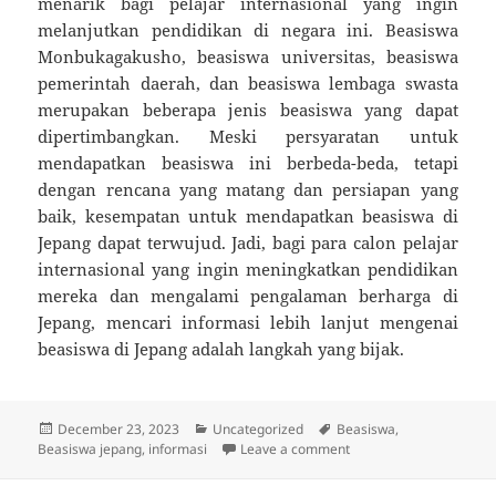
menarik bagi pelajar internasional yang ingin
melanjutkan pendidikan di negara ini. Beasiswa
Monbukagakusho, beasiswa universitas, beasiswa
pemerintah daerah, dan beasiswa lembaga swasta
merupakan beberapa jenis beasiswa yang dapat
dipertimbangkan. Meski persyaratan untuk
mendapatkan beasiswa ini berbeda-beda, tetapi
dengan rencana yang matang dan persiapan yang
baik, kesempatan untuk mendapatkan beasiswa di
Jepang dapat terwujud. Jadi, bagi para calon pelajar
internasional yang ingin meningkatkan pendidikan
mereka dan mengalami pengalaman berharga di
Jepang, mencari informasi lebih lanjut mengenai
beasiswa di Jepang adalah langkah yang bijak.
Posted
Categories
Tags
December 23, 2023
Uncategorized
Beasiswa
,
on
on Informasi Beasiswa 
Beasiswa jepang
,
informasi
Leave a comment