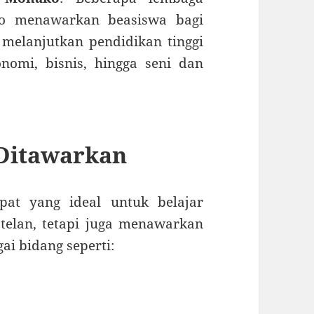
ako menawarkan beasiswa bagi
 melanjutkan pendidikan tinggi
nomi, bisnis, hingga seni dan
 Ditawarkan
at yang ideal untuk belajar
otelan, tetapi juga menawarkan
i bidang seperti: