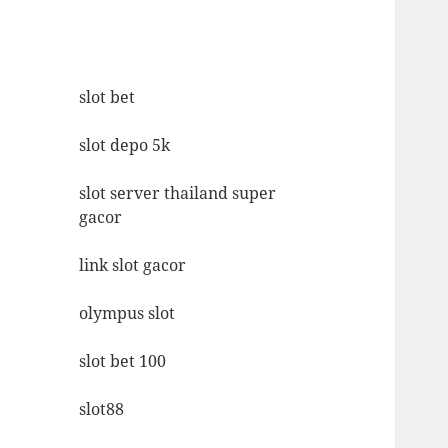
slot bet
slot depo 5k
slot server thailand super
gacor
link slot gacor
olympus slot
slot bet 100
slot88