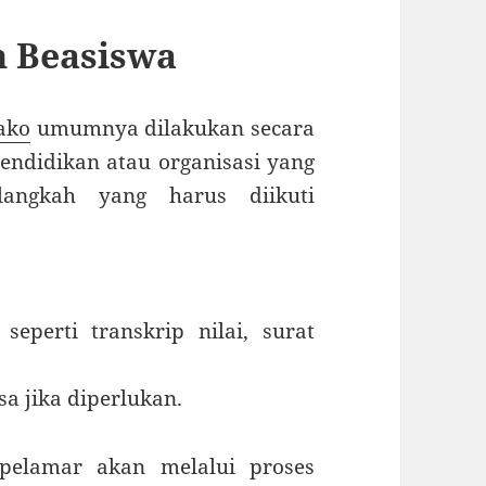
n Beasiswa
ako
umumnya dilakukan secara
pendidikan atau organisasi yang
langkah yang harus diikuti
perti transkrip nilai, surat
 jika diperlukan.
pelamar akan melalui proses