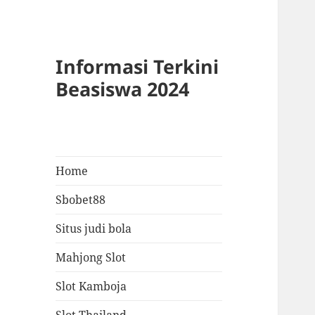
Informasi Terkini
Beasiswa 2024
Home
Sbobet88
Situs judi bola
Mahjong Slot
Slot Kamboja