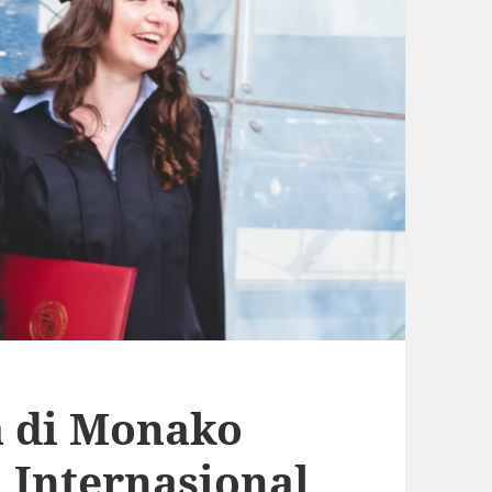
a di Monako
 Internasional