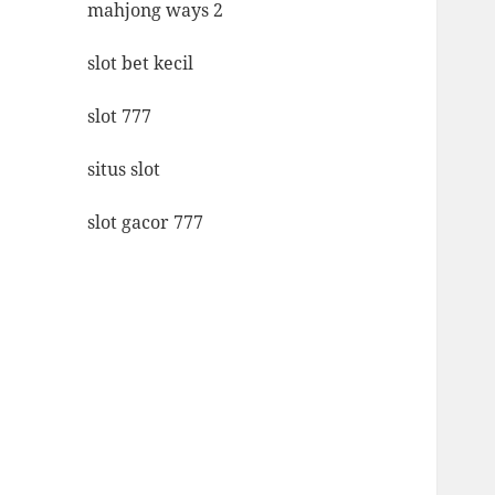
mahjong ways 2
slot bet kecil
slot 777
situs slot
slot gacor 777