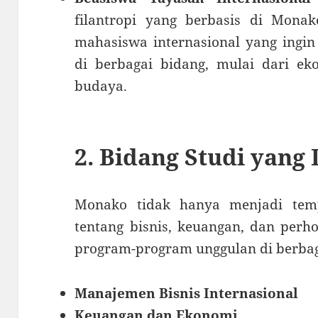
filantropi yang berbasis di Mon
mahasiswa internasional yang ingin
di berbagai bidang, mulai dari eko
budaya.
2. Bidang Studi yang
Monako tidak hanya menjadi temp
tentang bisnis, keuangan, dan perh
program-program unggulan di berbaga
Manajemen Bisnis Internasional
Keuangan dan Ekonomi