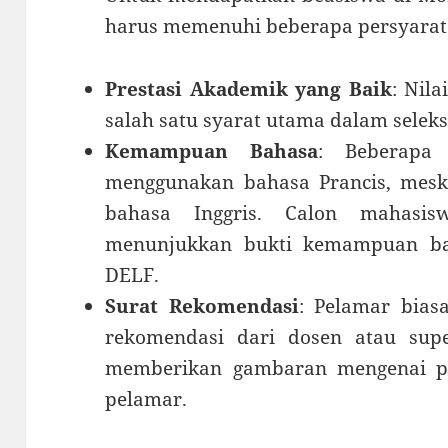
harus memenuhi beberapa persyarat
Prestasi Akademik yang Baik
: Nil
salah satu syarat utama dalam selek
Kemampuan Bahasa
: Beberapa
menggunakan bahasa Prancis, mes
bahasa Inggris. Calon mahasi
menunjukkan bukti kemampuan bah
DELF.
Surat Rekomendasi
: Pelamar bias
rekomendasi dari dosen atau sup
memberikan gambaran mengenai po
pelamar.