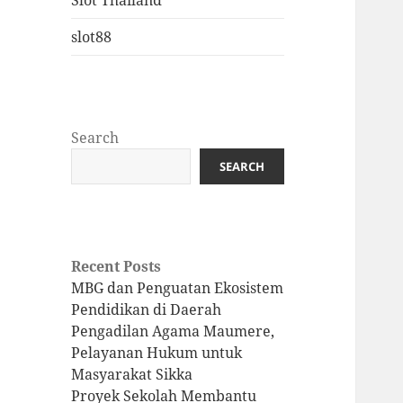
Slot Thailand
slot88
Search
SEARCH
Recent Posts
MBG dan Penguatan Ekosistem
Pendidikan di Daerah
Pengadilan Agama Maumere,
Pelayanan Hukum untuk
Masyarakat Sikka
Proyek Sekolah Membantu