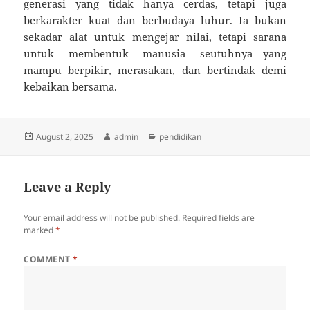
generasi yang tidak hanya cerdas, tetapi juga
berkarakter kuat dan berbudaya luhur. Ia bukan
sekadar alat untuk mengejar nilai, tetapi sarana
untuk membentuk manusia seutuhnya—yang
mampu berpikir, merasakan, dan bertindak demi
kebaikan bersama.
Posted
Author
Categories
August 2, 2025
admin
pendidikan
on
Leave a Reply
Your email address will not be published.
Required fields are
marked
*
COMMENT
*