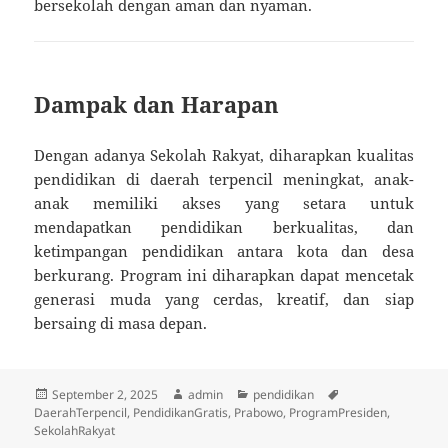
bersekolah dengan aman dan nyaman.
Dampak dan Harapan
Dengan adanya Sekolah Rakyat, diharapkan kualitas
pendidikan di daerah terpencil meningkat, anak-
anak memiliki akses yang setara untuk
mendapatkan pendidikan berkualitas, dan
ketimpangan pendidikan antara kota dan desa
berkurang. Program ini diharapkan dapat mencetak
generasi muda yang cerdas, kreatif, dan siap
bersaing di masa depan.
Posted
Author
Categories
Tags
September 2, 2025
admin
pendidikan
on
DaerahTerpencil
,
PendidikanGratis
,
Prabowo
,
ProgramPresiden
,
SekolahRakyat