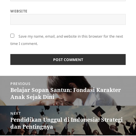
WEBSITE
Save my name, email, and website in this browser for the next
time I comment.
Post
PREVIOUS
navigation
Belajar Sopan Santun: Fondasi Karakter
Previous
Anak Sejak Dini
post:
NEXT
Pendidikan Unggul di Indonesia: Strategi
Next
dan Pentingnya
post: