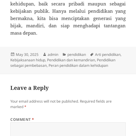
kehidupan, baik secara pribadi maupun sebagai
kebijakan publik. Hanya melalui pendidikan yang
bermakna, kita bisa menciptakan generasi yang
bijak, mandiri, dan siap menghadapi tantangan
masa depan.
Posted
Author
Categories
Tags
May 30, 2025
admin
pendidikan
Arti pendidikan
,
on
Kebijaksanaan hidup
,
Pendidikan dan kemandirian
,
Pendidikan
sebagai pembebasan
,
Peran pendidikan dalam kehidupan
Leave a Reply
Your email address will not be published.
Required fields are
marked
*
COMMENT
*